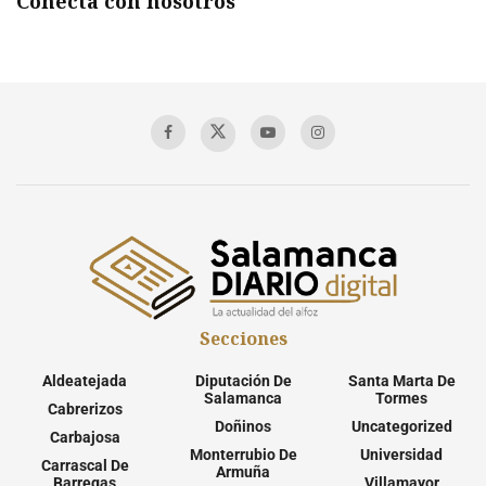
Conecta con nosotros
Secciones
Aldeatejada
Diputación De
Santa Marta De
Salamanca
Tormes
Cabrerizos
Doñinos
Uncategorized
Carbajosa
Monterrubio De
Universidad
Carrascal De
Armuña
Barregas
Villamayor