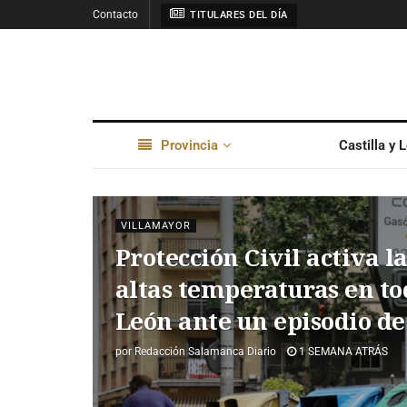
Contacto
TITULARES DEL DÍA
Provincia
Castilla y 
VILLAMAYOR
Protección Civil activa l
altas temperaturas en tod
León ante un episodio de
por
Redacción Salamanca Diario
1 SEMANA ATRÁS