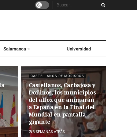
Salamanca
Universidad
CASTELLANOS DE MORISCOS
la
Castellanos, Carbajosa y
Doñinos, los municipios
del alfoz que animarán
a España en la Final del
Mundial en pantalla
gigante
3 SEMANAS ATRÁS