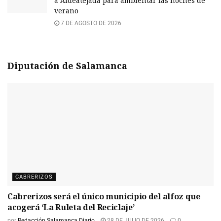
a Aldeatejada para ambientar las noches de
verano
7 DE AGOSTO DE 2026
Diputación de Salamanca
CABRERIZOS
Cabrerizos será el único municipio del alfoz que
acogerá ‘La Ruleta del Reciclaje’
por
Redacción Salamanca Diario
28 DE JULIO DE 2026
0