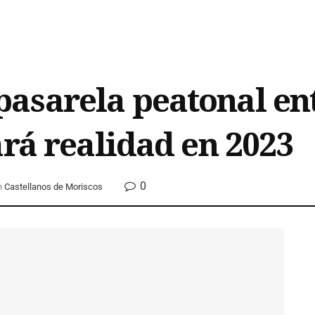
asarela peatonal ent
ará realidad en 2023
0
n
Castellanos de Moriscos