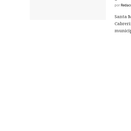
por
Redac
Santa M
Cabreri
municipi