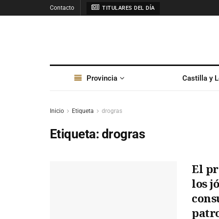
Contacto
TITULARES DEL DÍA
Provincia
Castilla y 
Inicio
Etiqueta
drogras
Etiqueta:
drogras
El p
los j
cons
patr