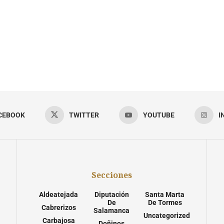
CEBOOK
TWITTER
YOUTUBE
I
Secciones
Aldeatejada
Diputación
Santa Marta
De
De Tormes
Cabrerizos
Salamanca
Uncategorized
Carbajosa
Doñinos