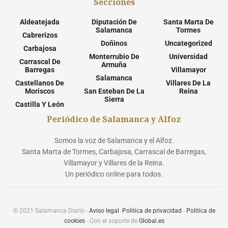
Secciones
Aldeatejada
Diputación De
Santa Marta De
Salamanca
Tormes
Cabrerizos
Doñinos
Uncategorized
Carbajosa
Monterrubio De
Universidad
Carrascal De
Armuña
Barregas
Villamayor
Salamanca
Castellanos De
Villares De La
Moriscos
San Esteban De La
Reina
Sierra
Castilla Y León
Periódico de Salamanca y Alfoz
Somos la voz de Salamanca y el Alfoz.
Santa Marta de Tormes, Carbajosa, Carrascal de Barregas,
Villamayor y Villares de la Reina.
Un periódico online para todos.
© 2021 Salamanca Diario -
Aviso legal
-
Política de privacidad
-
Política de
cookies
- Con el soporte de
Global.es