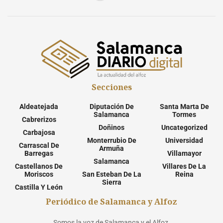
Secciones
Aldeatejada
Diputación De
Santa Marta De
Salamanca
Tormes
Cabrerizos
Doñinos
Uncategorized
Carbajosa
Monterrubio De
Universidad
Carrascal De
Armuña
Barregas
Villamayor
Salamanca
Castellanos De
Villares De La
Moriscos
San Esteban De La
Reina
Sierra
Castilla Y León
Periódico de Salamanca y Alfoz
Somos la voz de Salamanca y el Alfoz.