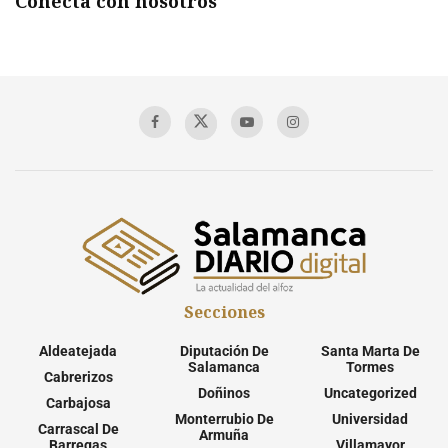
Conecta con nosotros
Secciones
Aldeatejada
Diputación De
Santa Marta De
Salamanca
Tormes
Cabrerizos
Doñinos
Uncategorized
Carbajosa
Monterrubio De
Universidad
Carrascal De
Armuña
Barregas
Villamayor