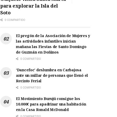
para explorar la Isla del
Soto
0 COMPARTIDO
El pregón de la Asociación de Mujeres y
las actividades infantiles inician
mañana las Fiestas de Santo Domingo
de Guzmán en Doñinos
0 COMPARTIDO
‘Dancefoc’ deslumbra en Carbajosa
ante un millar de personas que llenó el
Recinto Ferial
0 COMPARTIDO
El Movimiento Burujú consigue los
10.000€ para apadrinar una habitación
en la Casa Ronald McDonald
0 COMPARTIDO