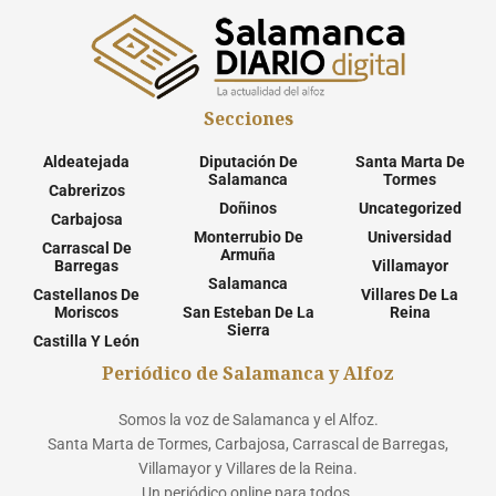
Secciones
Aldeatejada
Diputación De
Santa Marta De
Salamanca
Tormes
Cabrerizos
Doñinos
Uncategorized
Carbajosa
Monterrubio De
Universidad
Carrascal De
Armuña
Barregas
Villamayor
Salamanca
Castellanos De
Villares De La
Moriscos
San Esteban De La
Reina
Sierra
Castilla Y León
Periódico de Salamanca y Alfoz
Somos la voz de Salamanca y el Alfoz.
Santa Marta de Tormes, Carbajosa, Carrascal de Barregas,
Villamayor y Villares de la Reina.
Un periódico online para todos.