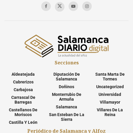
Secciones
Aldeatejada
Diputación De
Santa Marta De
Salamanca
Tormes
Cabrerizos
Doñinos
Uncategorized
Carbajosa
Monterrubio De
Universidad
Carrascal De
Armuña
Barregas
Villamayor
Salamanca
Castellanos De
Villares De La
Moriscos
San Esteban De La
Reina
Sierra
Castilla Y León
Periódico de Salamanca y Alfoz