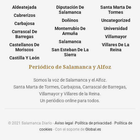
Aldeatejada
Diputación De
Santa Marta De
Salamanca
Tormes
Cabrerizos
Doñinos
Uncategorized
Carbajosa
Monterrubio De
Universidad
Carrascal De
Armuña
Barregas
Villamayor
Salamanca
Castellanos De
Villares De La
Moriscos
San Esteban De La
Reina
Sierra
Castilla Y León
Periódico de Salamanca y Alfoz
Somos la voz de Salamanca y el Alfoz.
Santa Marta de Tormes, Carbajosa, Carrascal de Barregas,
Villamayor y Villares de la Reina.
Un periódico online para todos.
© 2021 Salamanca Diario -
Aviso legal
-
Política de privacidad
-
Política de
cookies
- Con el soporte de
Global.es