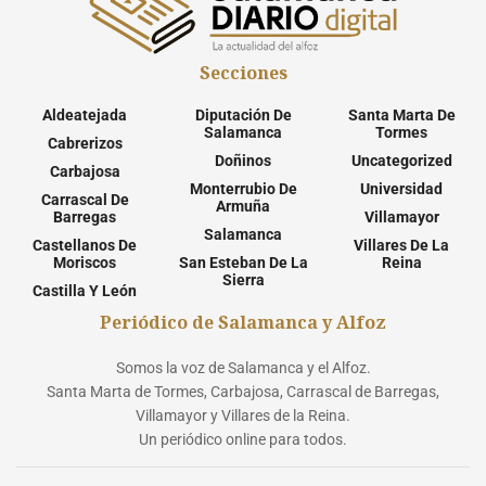
Secciones
Aldeatejada
Diputación De
Santa Marta De
Salamanca
Tormes
Cabrerizos
Doñinos
Uncategorized
Carbajosa
Monterrubio De
Universidad
Carrascal De
Armuña
Barregas
Villamayor
Salamanca
Castellanos De
Villares De La
Moriscos
San Esteban De La
Reina
Sierra
Castilla Y León
Periódico de Salamanca y Alfoz
Somos la voz de Salamanca y el Alfoz.
Santa Marta de Tormes, Carbajosa, Carrascal de Barregas,
Villamayor y Villares de la Reina.
Un periódico online para todos.