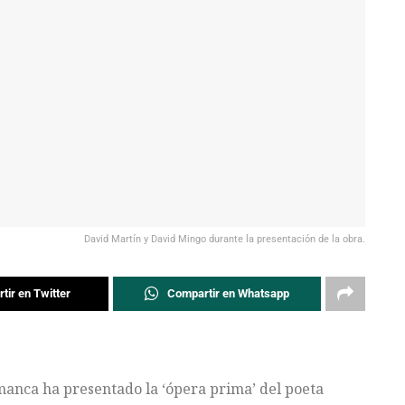
David Martín y David Mingo durante la presentación de la obra.
tir en Twitter
Compartir en Whatsapp
manca ha presentado la ‘ópera prima’ del poeta