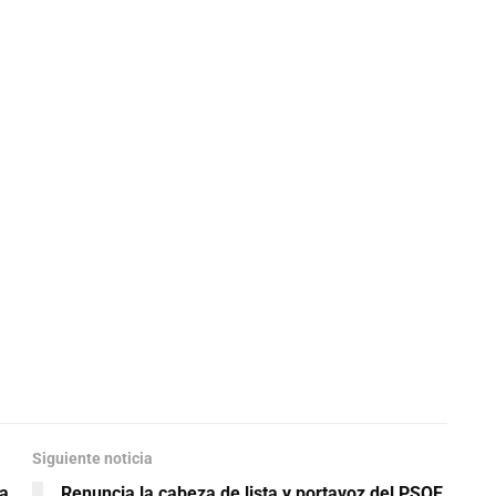
Siguiente noticia
la
Renuncia la cabeza de lista y portavoz del PSOE