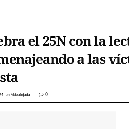
bra el 25N con la lec
menajeando a las víc
sta
0
24
en
Aldeatejada