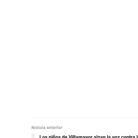
Noticia anterior
Los niños de Villamayor alzan la voz contra 