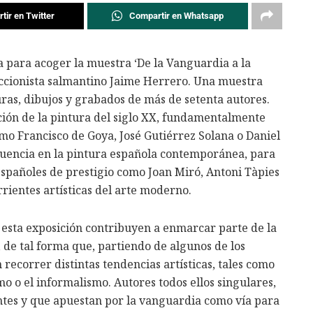
tir en Twitter
Compartir en Whatsapp
a para acoger la muestra ‘De la Vanguardia a la
leccionista salmantino Jaime Herrero. Una muestra
ras, dibujos y grabados de más de setenta autores.
ción de la pintura del siglo XX, fundamentalmente
o Francisco de Goya, José Gutiérrez Solana o Daniel
luencia en la pintura española contemporánea, para
spañoles de prestigio como Joan Miró, Antoni Tàpies
rientes artísticas del arte moderno.
 esta exposición contribuyen a enmarcar parte de la
, de tal forma que, partiendo de algunos de los
ecorrer distintas tendencias artísticas, tales como
mo o el informalismo. Autores todos ellos singulares,
ntes y que apuestan por la vanguardia como vía para