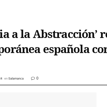
a a la Abstracción’ r
poránea española con
0
24
en
Salamanca