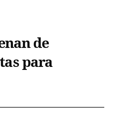
lenan de
stas para