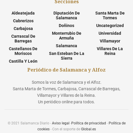
Secciones
Aldeatejada
Diputación De
Santa Marta De
Salamanca
Tormes
Cabrerizos
Doñinos
Uncategorized
Carbajosa
Monterrubio De
Universidad
Carrascal De
Armuña
Barregas
Villamayor
Salamanca
Castellanos De
Villares De La
Moriscos
San Esteban De La
Reina
Sierra
Castilla Y León
Periódico de Salamanca y Alfoz
Somos la voz de Salamanca y el Alfoz.
Santa Marta de Tormes, Carbajosa, Carrascal de Barregas,
Villamayor y Villares de la Reina.
Un periódico online para todos.
© 2021 Salamanca Diario -
Aviso legal
-
Política de privacidad
-
Política de
cookies
- Con el soporte de
Global.es