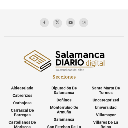
Secciones
Aldeatejada
Diputación De
Santa Marta De
Salamanca
Tormes
Cabrerizos
Doñinos
Uncategorized
Carbajosa
Monterrubio De
Universidad
Carrascal De
Armuña
Barregas
Villamayor
Salamanca
Castellanos De
Villares De La
Moriscos
San Esteban De La
Reina