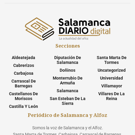
Secciones
Aldeatejada
Diputación De
Santa Marta De
Salamanca
Tormes
Cabrerizos
Doñinos
Uncategorized
Carbajosa
Monterrubio De
Universidad
Carrascal De
Armuña
Barregas
Villamayor
Salamanca
Castellanos De
Villares De La
Moriscos
San Esteban De La
Reina
Sierra
Castilla Y León
Periódico de Salamanca y Alfoz
Somos la voz de Salamanca y el Alfoz.
Santa Marta de Tormes, Carbajosa, Carrascal de Barregas,