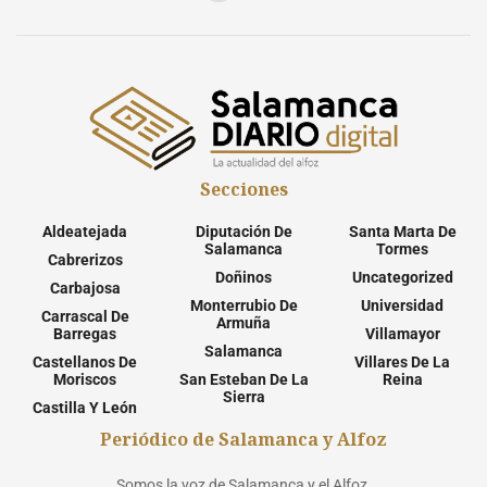
Secciones
Aldeatejada
Diputación De
Santa Marta De
Salamanca
Tormes
Cabrerizos
Doñinos
Uncategorized
Carbajosa
Monterrubio De
Universidad
Carrascal De
Armuña
Barregas
Villamayor
Salamanca
Castellanos De
Villares De La
Moriscos
San Esteban De La
Reina
Sierra
Castilla Y León
Periódico de Salamanca y Alfoz
Somos la voz de Salamanca y el Alfoz.