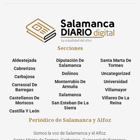
Secciones
Aldeatejada
Diputación De
Santa Marta De
Salamanca
Tormes
Cabrerizos
Doñinos
Uncategorized
Carbajosa
Monterrubio De
Universidad
Carrascal De
Armuña
Barregas
Villamayor
Salamanca
Castellanos De
Villares De La
Moriscos
San Esteban De La
Reina
Sierra
Castilla Y León
Periódico de Salamanca y Alfoz
Somos la voz de Salamanca y el Alfoz.
Santa Marta de Tormes, Carbajosa, Carrascal de Barregas,