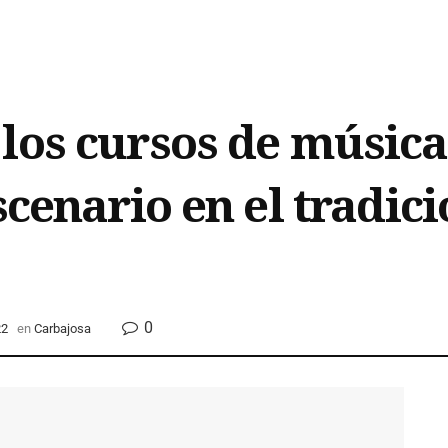
los cursos de músic
scenario en el tradic
0
22
en
Carbajosa