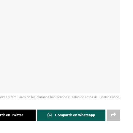
dres y familiares de los alumnos han llenado el salón de actos del Centro Cívico.
tir en Twitter
Compartir en Whatsapp