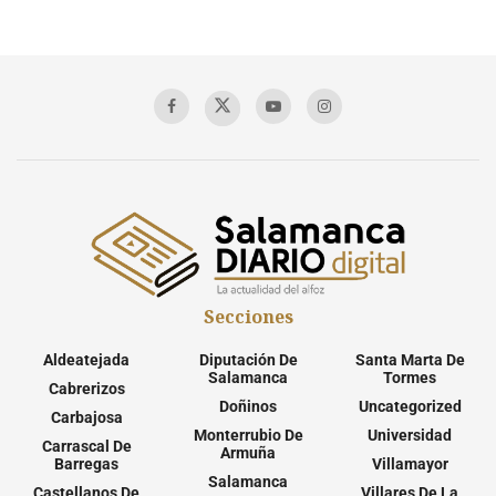
Secciones
Aldeatejada
Diputación De
Santa Marta De
Salamanca
Tormes
Cabrerizos
Doñinos
Uncategorized
Carbajosa
Monterrubio De
Universidad
Carrascal De
Armuña
Barregas
Villamayor
Salamanca
Castellanos De
Villares De La