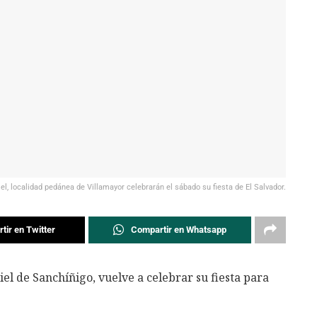
l, localidad pedánea de Villamayor celebrarán el sábado su fiesta de El Salvador.
tir en Twitter
Compartir en Whatsapp
l de Sanchíñigo, vuelve a celebrar su fiesta para