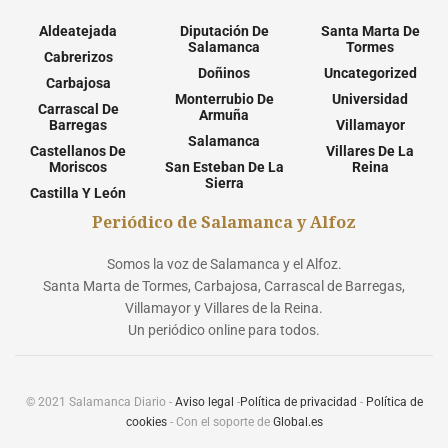
Aldeatejada
Diputación De
Santa Marta De
Salamanca
Tormes
Cabrerizos
Doñinos
Uncategorized
Carbajosa
Monterrubio De
Universidad
Carrascal De
Armuña
Barregas
Villamayor
Salamanca
Castellanos De
Villares De La
Moriscos
San Esteban De La
Reina
Sierra
Castilla Y León
Periódico de Salamanca y Alfoz
Somos la voz de Salamanca y el Alfoz.
Santa Marta de Tormes, Carbajosa, Carrascal de Barregas,
Villamayor y Villares de la Reina.
Un periódico online para todos.
© 2021 Salamanca Diario -
Aviso legal
-
Política de privacidad
-
Política de
cookies
- Con el soporte de
Global.es