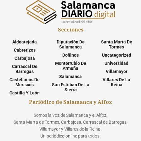
Secciones
Aldeatejada
Diputación De
Santa Marta De
Salamanca
Tormes
Cabrerizos
Doñinos
Uncategorized
Carbajosa
Monterrubio De
Universidad
Carrascal De
Armuña
Barregas
Villamayor
Salamanca
Castellanos De
Villares De La
Moriscos
San Esteban De La
Reina
Sierra
Castilla Y León
Periódico de Salamanca y Alfoz
Somos la voz de Salamanca y el Alfoz.
Santa Marta de Tormes, Carbajosa, Carrascal de Barregas,
Villamayor y Villares de la Reina.
Un periódico online para todos.