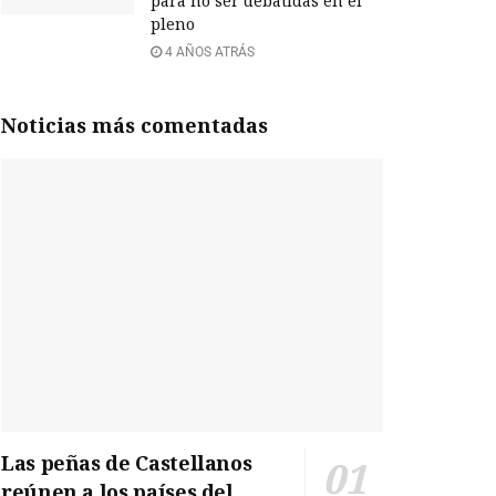
para no ser debatidas en el
pleno
4 AÑOS ATRÁS
Noticias más comentadas
Las peñas de Castellanos
reúnen a los países del