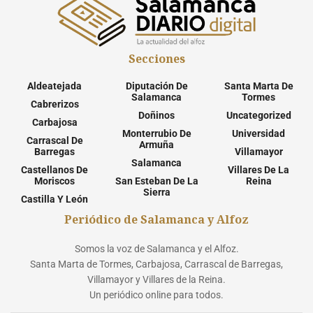
Secciones
Aldeatejada
Diputación De
Santa Marta De
Salamanca
Tormes
Cabrerizos
Doñinos
Uncategorized
Carbajosa
Monterrubio De
Universidad
Carrascal De
Armuña
Barregas
Villamayor
Salamanca
Castellanos De
Villares De La
Moriscos
San Esteban De La
Reina
Sierra
Castilla Y León
Periódico de Salamanca y Alfoz
Somos la voz de Salamanca y el Alfoz.
Santa Marta de Tormes, Carbajosa, Carrascal de Barregas,
Villamayor y Villares de la Reina.
Un periódico online para todos.