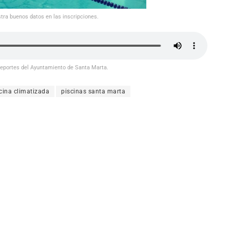
stra buenos datos en las inscripciones.
 Deportes del Ayuntamiento de Santa Marta.
scina climatizada
piscinas santa marta