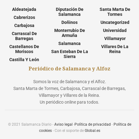
Aldeatejada
Diputación De
Santa Marta De
Salamanca
Tormes
Cabrerizos
Doñinos
Uncategorized
Carbajosa
Monterrubio De
Universidad
Carrascal De
Armuña
Barregas
Villamayor
Salamanca
Castellanos De
Villares De La
Moriscos
San Esteban De La
Reina
Sierra
Castilla Y León
Periódico de Salamanca y Alfoz
Somos la voz de Salamanca y el Alfoz.
Santa Marta de Tormes, Carbajosa, Carrascal de Barregas,
Villamayor y Villares de la Reina.
Un periódico online para todos.
© 2021 Salamanca Diario -
Aviso legal
-
Política de privacidad
-
Política de
cookies
- Con el soporte de
Global.es