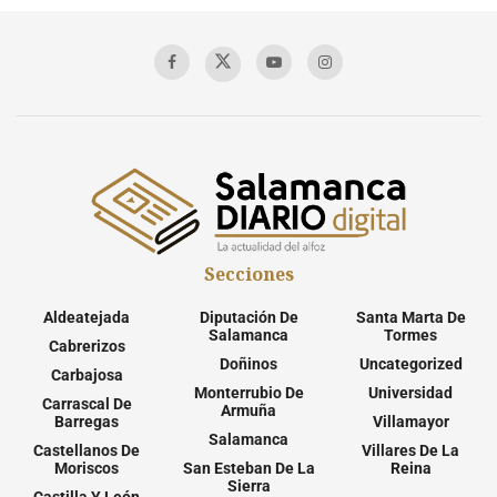
Secciones
Aldeatejada
Diputación De
Santa Marta De
Salamanca
Tormes
Cabrerizos
Doñinos
Uncategorized
Carbajosa
Monterrubio De
Universidad
Carrascal De
Armuña
Barregas
Villamayor
Salamanca
Castellanos De
Villares De La
Moriscos
San Esteban De La
Reina
Sierra
Castilla Y León