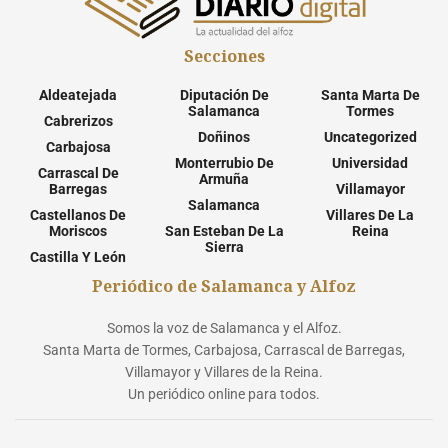
Secciones
Aldeatejada
Diputación De
Santa Marta De
Salamanca
Tormes
Cabrerizos
Doñinos
Uncategorized
Carbajosa
Monterrubio De
Universidad
Carrascal De
Armuña
Barregas
Villamayor
Salamanca
Castellanos De
Villares De La
Moriscos
San Esteban De La
Reina
Sierra
Castilla Y León
Periódico de Salamanca y Alfoz
Somos la voz de Salamanca y el Alfoz.
Santa Marta de Tormes, Carbajosa, Carrascal de Barregas,
Villamayor y Villares de la Reina.
Un periódico online para todos.