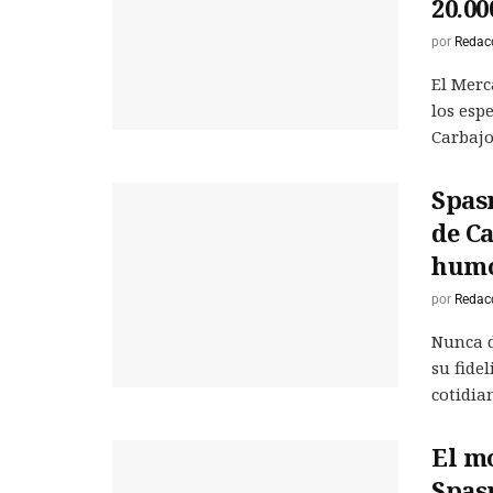
20.00
por
Redac
El Merc
los esp
Carbajos
Spas
de Ca
humo
por
Redac
Nunca d
su fide
cotidian
El mo
Spas