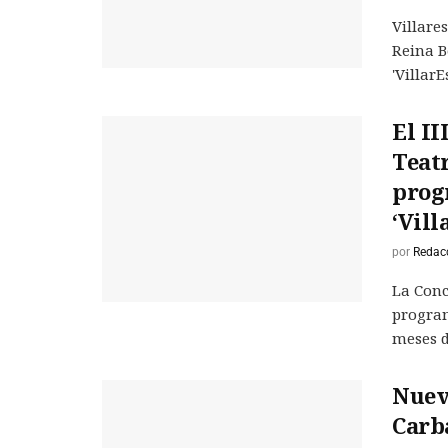
Villare
Reina B
'VillarEs
El II
Teatr
prog
‘Vill
por
Redac
La Conc
program
meses de
Nuevo
Carb