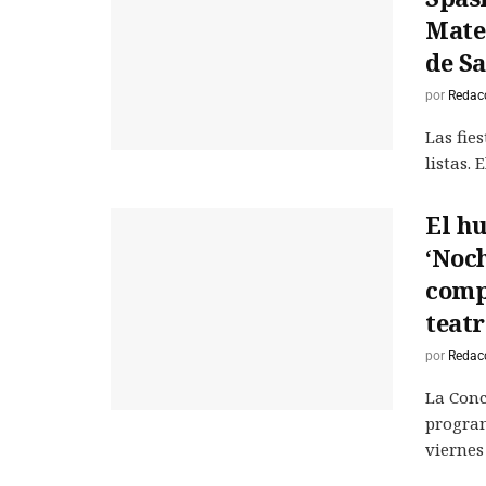
Mateo
de S
por
Redac
Las fie
listas. 
El h
‘Noch
comp
teatr
por
Redac
La Conc
program
viernes .