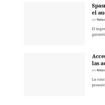
Spasm
el au
por
Redac
El inge
garantiz
Acce
las a
por
Redac
La conc
present