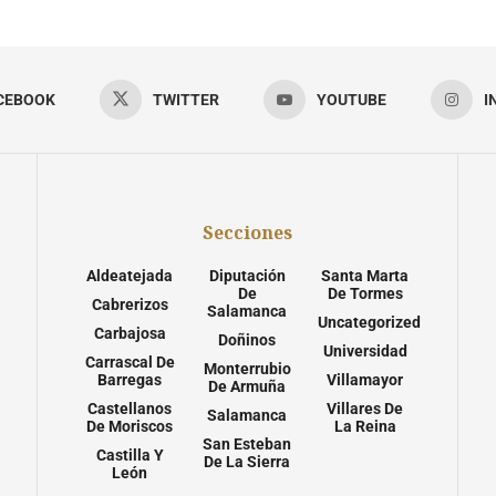
CEBOOK
TWITTER
YOUTUBE
I
Secciones
Aldeatejada
Diputación
Santa Marta
De
De Tormes
Cabrerizos
Salamanca
Uncategorized
Carbajosa
Doñinos
Universidad
Carrascal De
Monterrubio
Barregas
Villamayor
De Armuña
Castellanos
Villares De
Salamanca
De Moriscos
La Reina
San Esteban
Castilla Y
De La Sierra
León