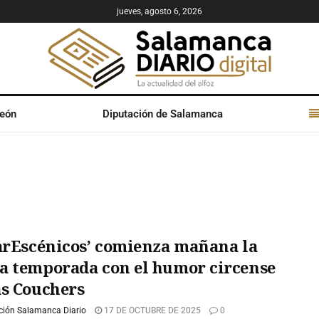
jueves, agosto 6, 2026
León
Diputación de Salamanca
larEscénicos’ comienza mañana la
a temporada con el humor circense
as Couchers
ción Salamanca Diario
17 DE OCTUBRE DE 2025
0