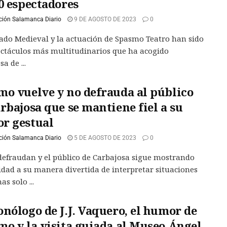
0 espectadores
ción Salamanca Diario
9 DE AGOSTO DE 2023
0
ado Medieval y la actuación de Spasmo Teatro han sido
ectáculos más multitudinarios que ha acogido
a de ...
mo vuelve y no defrauda al público
rbajosa que se mantiene fiel a su
r gestual
ción Salamanca Diario
5 DE AGOSTO DE 2023
0
efraudan y el público de Carbajosa sigue mostrando
lidad a su manera divertida de interpretar situaciones
as solo ...
nólogo de J.J. Vaquero, el humor de
mo y la visita guiada al Museo Ángel