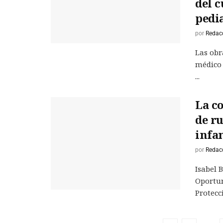
del 
pedi
por
Redac
Las obr
médico 
...
La co
de r
infan
por
Redac
Isabel 
Oportun
Protecci