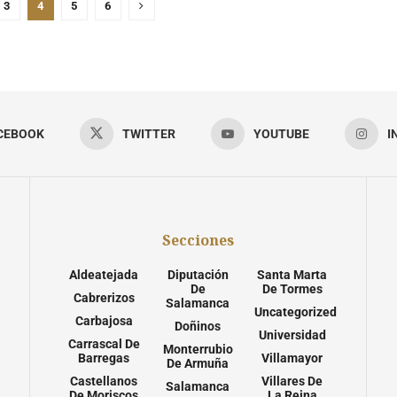
3
4
5
6
CEBOOK
TWITTER
YOUTUBE
I
Secciones
Aldeatejada
Diputación
Santa Marta
De
De Tormes
Cabrerizos
Salamanca
Uncategorized
Carbajosa
Doñinos
Universidad
Carrascal De
Monterrubio
Barregas
Villamayor
De Armuña
Castellanos
Villares De
Salamanca
De Moriscos
La Reina