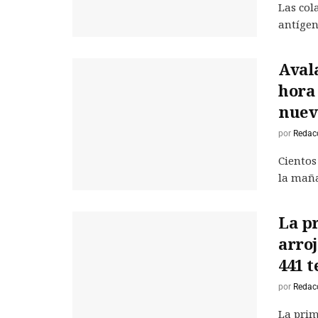
Las col
antígen
Aval
hora 
nuev
por
Redac
Cientos
la maña
La p
arroj
441 t
por
Redac
La prim