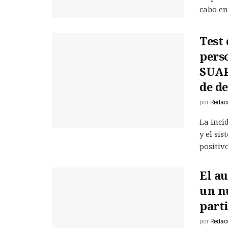
cabo en 
Test 
perso
SUAP
de d
por
Redac
La inci
y el si
positivos
El a
un n
parti
por
Redac