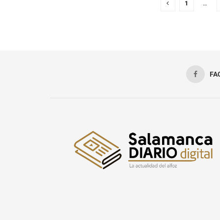
1
…
FA