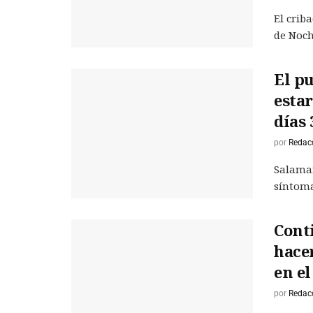
El crib
de Noch
El pu
estar
días 
por
Redac
Salaman
síntoma
Cont
hacer
en e
por
Redac