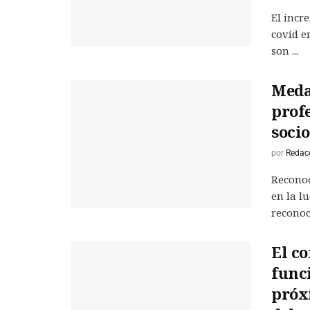
El incr
covid e
son ...
Medal
profe
soci
por
Redac
Reconoc
en la l
reconoci
El c
func
próx