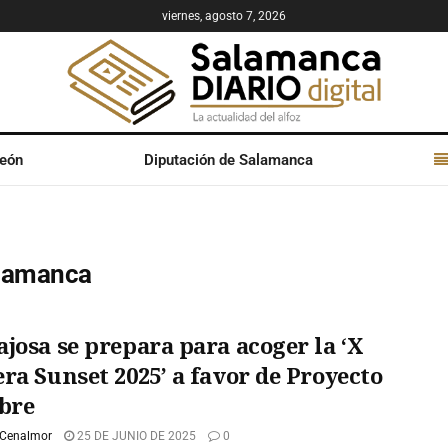
viernes, agosto 7, 2026
León
Diputación de Salamanca
lamanca
josa se prepara para acoger la ‘X
ra Sunset 2025’ a favor de Proyecto
bre
 Cenalmor
25 DE JUNIO DE 2025
0