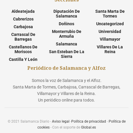
Aldeatejada
Diputación De
Santa Marta De
Salamanca
Tormes
Cabrerizos
Doñinos
Uncategorized
Carbajosa
Monterrubio De
Universidad
Carrascal De
Armuña
Barregas
Villamayor
Salamanca
Castellanos De
Villares De La
Moriscos
San Esteban De La
Reina
Sierra
Castilla Y León
Periódico de Salamanca y Alfoz
Somos la voz de Salamanca y el Alfoz.
Santa Marta de Tormes, Carbajosa, Carrascal de Barregas,
Villamayor y Villares de la Reina.
Un periódico online para todos.
© 2021 Salamanca Diario -
Aviso legal
-
Política de privacidad
-
Política de
cookies
- Con el soporte de
Global.es