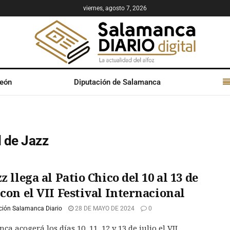
viernes, agosto 7, 2026
León
Diputación de Salamanca
l de Jazz
zz llega al Patio Chico del 10 al 13 de
 con el VII Festival Internacional
ción Salamanca Diario
28 DE MAYO DE 2024
0
a acogerá los días 10, 11, 12 y 13 de julio el VII