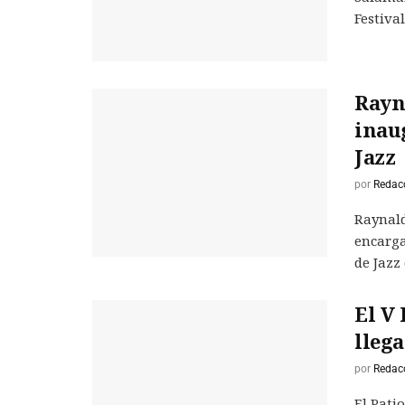
Festival
Rayn
inau
Jazz
por
Redac
Raynald
encarga
de Jazz 
El V 
llega
por
Redac
El Pati