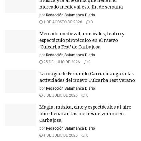
música y la artesanía que llenan el
mercado medieval este fin de semana
por
Redacción Salamanca Diario
1 DE AGOSTO DE 2026
0
Mercado medieval, musicales, teatro y
espectáculo pirotécnico en el nuevo
‘Culcarba Fest’ de Carbajosa
por
Redacción Salamanca Diario
25 DE JULIO DE 2026
0
La magia de Fernando García inaugura las
actividades del nuevo Culcarba Fest verano
por
Redacción Salamanca Diario
6 DE JULIO DE 2026
0
Magia, música, cine y espectáculos al aire
libre llenarán las noches de verano en
Carbajosa
por
Redacción Salamanca Diario
1 DE JULIO DE 2026
0