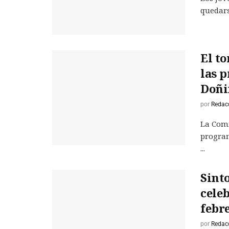
quedars
El to
las 
Doñi
por
Redac
La Comi
program
...
Sinto
celeb
febr
por
Redac