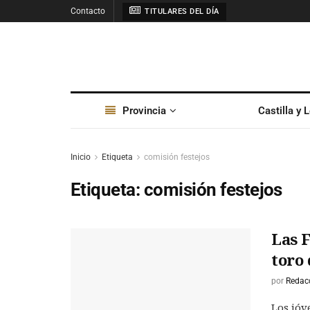
Contacto
TITULARES DEL DÍA
Provincia
Castilla y 
Inicio
Etiqueta
comisión festejos
Etiqueta:
comisión festejos
Las 
toro 
por
Redac
Los jóv