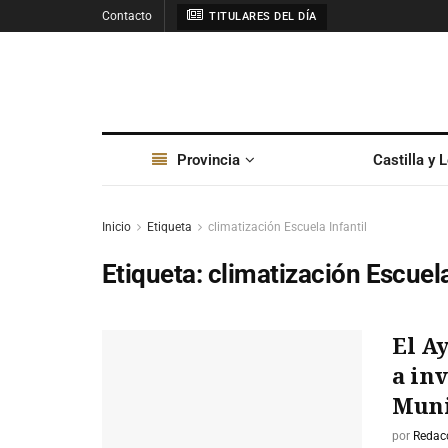
Contacto
TITULARES DEL DÍA
Provincia
Castilla y 
Inicio
Etiqueta
climatización Escuela Infantil
Etiqueta:
climatización Escuela
El A
a in
Muni
por
Redac