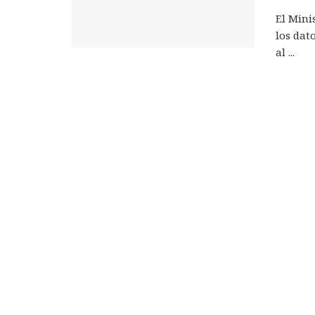
El Mini
los dat
al ...