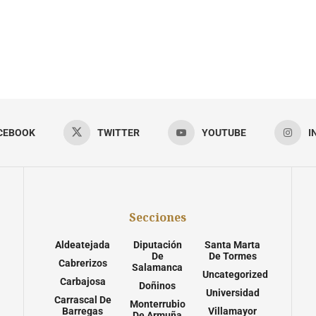
CEBOOK
TWITTER
YOUTUBE
I
Secciones
Aldeatejada
Diputación
Santa Marta
De
De Tormes
Cabrerizos
Salamanca
Uncategorized
Carbajosa
Doñinos
Universidad
Carrascal De
Monterrubio
Barregas
Villamayor
De Armuña