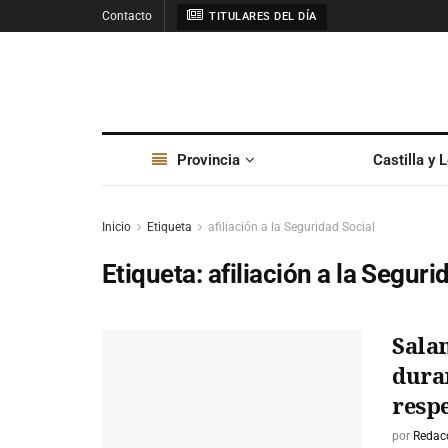
Contacto
TITULARES DEL DÍA
Provincia
Castilla y 
Inicio
Etiqueta
afiliación a la Seguridad Social
Etiqueta:
afiliación a la Seguri
Sala
duran
resp
por
Redac