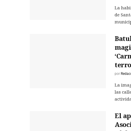
La habi
de Sant
municipi
Batuk
magia
‘Car
terr
por
Redac
La imag
las cal
activida
El ap
Asoc