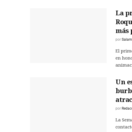
La pr
Roque
más 
por
Salam
El prim
en hono
animaci
Un es
burbu
atrac
por
Redac
La Sema
contact