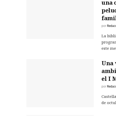
una o
peluc
fami
por
Redac
La bibl
program
este mes
Una 
ambi
el I 
por
Redac
Castell
de octub