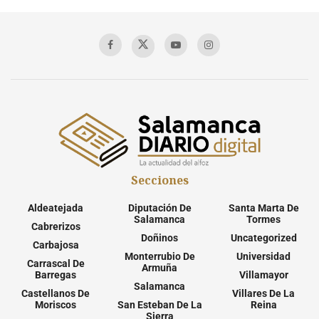
Secciones
Aldeatejada
Diputación De
Santa Marta De
Salamanca
Tormes
Cabrerizos
Doñinos
Uncategorized
Carbajosa
Monterrubio De
Universidad
Carrascal De
Armuña
Barregas
Villamayor
Salamanca
Castellanos De
Villares De La
Moriscos
San Esteban De La
Reina
Sierra