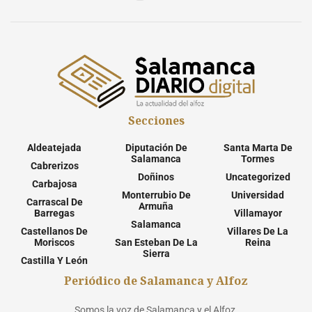
Secciones
Aldeatejada
Diputación De
Santa Marta De
Salamanca
Tormes
Cabrerizos
Doñinos
Uncategorized
Carbajosa
Monterrubio De
Universidad
Carrascal De
Armuña
Barregas
Villamayor
Salamanca
Castellanos De
Villares De La
Moriscos
San Esteban De La
Reina
Sierra
Castilla Y León
Periódico de Salamanca y Alfoz
Somos la voz de Salamanca y el Alfoz.