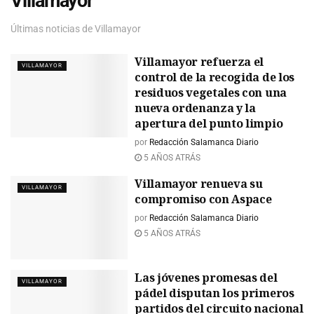
Villamayor
y nuevos
Villamayor
aparcamientos en El
Últimas noticias de Villamayor
Salinar y el Recinto
Ferial
Villamayor refuerza el
VILLAMAYOR
control de la recogida de los
residuos vegetales con una
nueva ordenanza y la
apertura del punto limpio
por
Redacción Salamanca Diario
5 AÑOS ATRÁS
Villamayor renueva su
VILLAMAYOR
compromiso con Aspace
por
Redacción Salamanca Diario
5 AÑOS ATRÁS
Las jóvenes promesas del
VILLAMAYOR
pádel disputan los primeros
partidos del circuito nacional