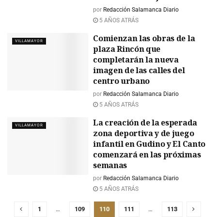
por
Redacción Salamanca Diario
5 AÑOS ATRÁS
Comienzan las obras de la
VILLAMAYOR
plaza Rincón que
completarán la nueva
imagen de las calles del
centro urbano
por
Redacción Salamanca Diario
5 AÑOS ATRÁS
La creación de la esperada
VILLAMAYOR
zona deportiva y de juego
infantil en Gudino y El Canto
comenzará en las próximas
semanas
por
Redacción Salamanca Diario
5 AÑOS ATRÁS
1
…
109
110
111
…
113