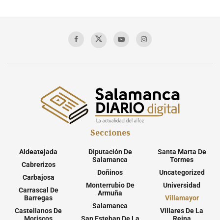
Secciones
Aldeatejada
Diputación De
Santa Marta De
Salamanca
Tormes
Cabrerizos
Doñinos
Uncategorized
Carbajosa
Monterrubio De
Universidad
Carrascal De
Armuña
Barregas
Villamayor
Salamanca
Castellanos De
Villares De La
Moriscos
San Esteban De La
Reina