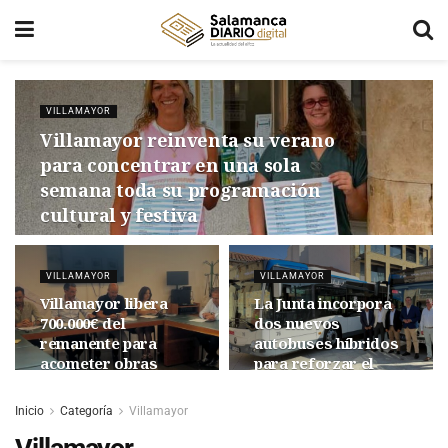
VILLAMAYOR
Villamayor reinventa su verano
para concentrar en una sola
semana toda su programación
cultural y festiva
VILLAMAYOR
VILLAMAYOR
Villamayor libera
La Junta incorpora
700.000€ del
dos nuevos
remanente para
autobuses híbridos
acometer obras
para reforzar el
prioritarias: Camino
transporte
de Gudino,
metropolitano de
Inicio
Categoría
Villamayor
abastecimiento de
Santa Marta de
agua a Los Páramos
Tormes y