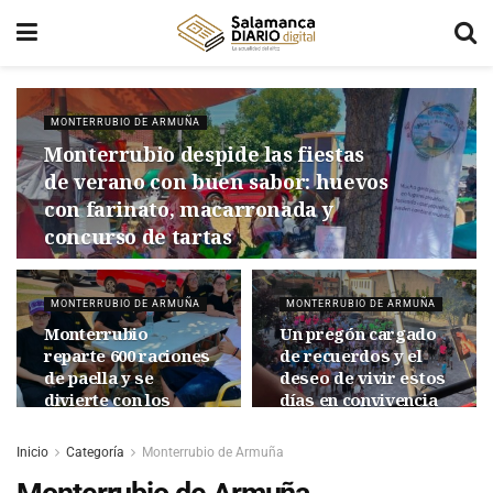
MONTERRUBIO DE ARMUÑA
Monterrubio despide las fiestas
de verano con buen sabor: huevos
con farinato, macarronada y
concurso de tartas
MONTERRUBIO DE ARMUÑA
MONTERRUBIO DE ARMUÑA
Monterrubio
Un pregón cargado
reparte 600 raciones
de recuerdos y el
de paella y se
deseo de vivir estos
divierte con los
días en convivencia
juegos de las
y respeto arrancan
‘chocholimpiadas’
las fiestas de
Inicio
Categoría
Monterrubio de Armuña
verano de
Monterrubio