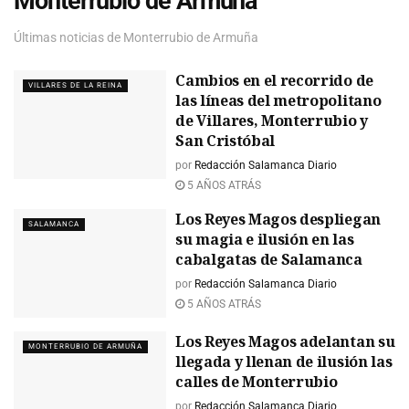
Monterrubio de Armuña
Últimas noticias de Monterrubio de Armuña
Cambios en el recorrido de
VILLARES DE LA REINA
las líneas del metropolitano
de Villares, Monterrubio y
San Cristóbal
por
Redacción Salamanca Diario
5 AÑOS ATRÁS
Los Reyes Magos despliegan
SALAMANCA
su magia e ilusión en las
cabalgatas de Salamanca
por
Redacción Salamanca Diario
5 AÑOS ATRÁS
Los Reyes Magos adelantan su
MONTERRUBIO DE ARMUÑA
llegada y llenan de ilusión las
calles de Monterrubio
por
Redacción Salamanca Diario