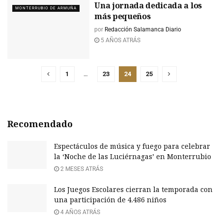
Una jornada dedicada a los
MONTERRUBIO DE ARMUÑA
más pequeños
por
Redacción Salamanca Diario
5 AÑOS ATRÁS
1
…
23
24
25
Recomendado
Espectáculos de música y fuego para celebrar
la ‘Noche de las Luciérnagas’ en Monterrubio
2 MESES ATRÁS
Los Juegos Escolares cierran la temporada con
una participación de 4.486 niños
4 AÑOS ATRÁS