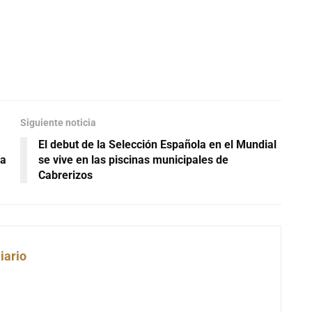
Siguiente noticia
El debut de la Selección Española en el Mundial
ca
se vive en las piscinas municipales de
Cabrerizos
iario