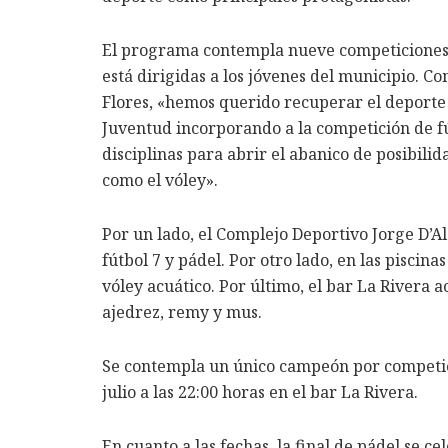
El programa contempla nueve competiciones q
está dirigidas a los jóvenes del municipio. C
Flores, «hemos querido recuperar el deporte
Juventud incorporando a la competición de fú
disciplinas para abrir el abanico de posibili
como el vóley».
Por un lado, el Complejo Deportivo Jorge D’A
fútbol 7 y pádel. Por otro lado, en las piscin
vóley acuático. Por último, el bar La Rivera 
ajedrez, remy y mus.
Se contempla un único campeón por competici
julio a las 22:00 horas en el bar La Rivera.
En cuanto a las fechas, la final de pádel se ce