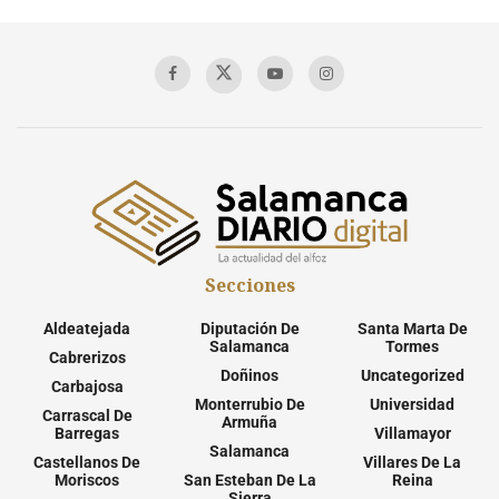
Secciones
Aldeatejada
Diputación De
Santa Marta De
Salamanca
Tormes
Cabrerizos
Doñinos
Uncategorized
Carbajosa
Monterrubio De
Universidad
Carrascal De
Armuña
Barregas
Villamayor
Salamanca
Castellanos De
Villares De La
Moriscos
San Esteban De La
Reina
Sierra