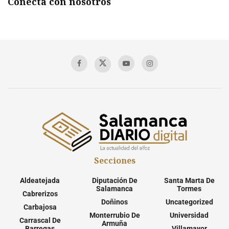
Conecta con nosotros
Secciones
Aldeatejada
Diputación De
Santa Marta De
Salamanca
Tormes
Cabrerizos
Doñinos
Uncategorized
Carbajosa
Monterrubio De
Universidad
Carrascal De
Armuña
Barregas
Villamayor